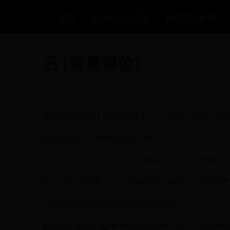
首页
世界杯比分预测
98法国世界杯
石 (質量單位)
2025-05-07 21:52:05
世界杯比分预测
香港通常寫成担（擔的俗字）。一担即一百斤。英文通常寫
原香港法例，1884年第廿二條:
A. 一担（picul)等於一百斤(cattie)，即 60.478982 
B. 一斤(cattie)重 1+1⁄3 常衡磅 (lb. avoir)，一担即
現代香港法律也沿用了這兩個標準[3]。
香港殖民前期，也有一石(stone)為一百二十斤的