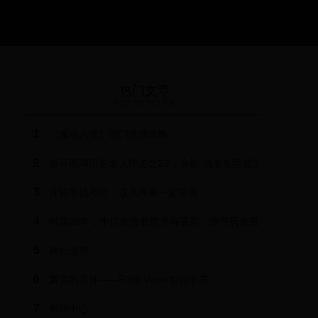
热门文章
TOP ARTICLES
1
《鬼谷八荒》宗门选择攻略
2
追寻西湖历史名人印迹之22，俞樾 清末名臣曾国藩一生培养
3
注销手机号时，这几件事一定要做！
4
时隔28年，中国女篮获世界杯亚军，追平历史最佳战绩
5
神仙道教
6
真实的意外——Fitbit Versa智能手表
7
帮助中心