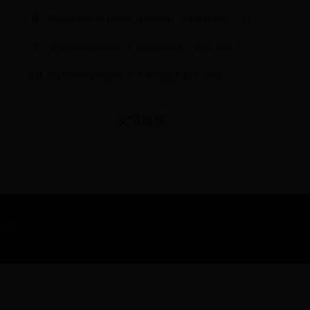
8
诺亚传说头领刷新点及分布图（野外分布点、打头领技巧）
9
肩袖损伤能自愈吗？应该做些什么康复训练？
10
回转窑有哪些缺点？主要挑战和解决方案
友情链接
ved.