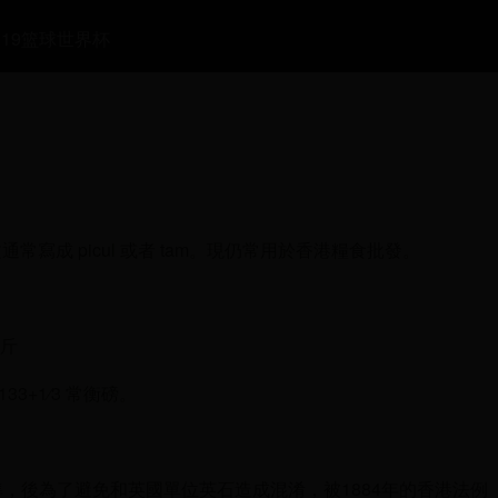
19篮球世界杯
成 picul 或者 tam。現仍常用於香港糧食批發。
公斤
重 133+1⁄3 常衡磅。
標準，後為了避免和英國單位英石造成混淆，被1884年的香港法例