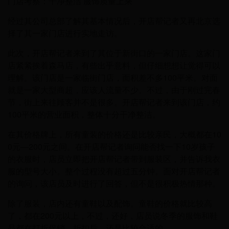
门店考察：干净整洁 服饰质量上乘
经过其公司总部了解其基本情况后，开店帮记者又再北京选
择了其一家门店进行实地走访。
此次，开店帮记者来到了其位于新街口的一家门店。这家门
店紧紧挨着森马店，有些出乎意料，但仔细想想让觉得可以
理解。该门店是一家临街门店，面积差不多100平米。对面
就是一家大型商超，应该人流量不少。不过，由于刚过完春
节，街上来往顾客并不是很多。开店帮记者来到该门店，约
100平米的营业面积，整体十分干净整洁。
在其价格牌上，所有童装的价格还是比较亲民，大概都在10
0元—200元之间。在开店帮记者询问能否找一下10岁孩子
的衣服时，店员立即把开店帮记者带到服装区，并告诉我衣
服的型号大小。整个过程没有超过五分钟。面对开店帮记者
的询问，该店员及时进行了回答，但不是很积极热情那种。
除了服装，店内还有童鞋以及配饰。童鞋的价格就比较高
了，都在200元以上，不过，还好，店员说冬季的服饰和鞋
品都在打折促销。折扣后，还是比较合适的。