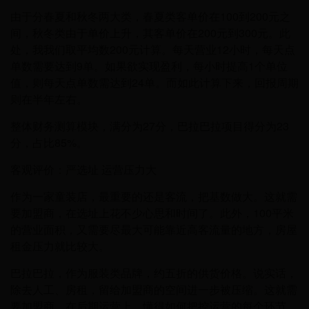
由于分春夏和秋冬两大类，春夏类客单价在100到200元之
间，秋冬类由于单价上升，其客单价在200元到300元。此
处，我我们取平均数200元计算。每天营业12小时，每天点
单数需要达到9单。如果欲实现盈利，每小时提高1个单位
值，则每天点单数需达到24单。而如此计算下来，回报周期
则在半年左右。
整体财务测算模块，满分为27分，巴拉巴拉项目得分为23
分，占比85%。
客观评价：严选址 运营压力大
作为一家童装店，最重要的还是客流，把基数做大。这就需
要加盟商，在选址上花不少心思和时间了。此外，100平米
的营业面积，又需要尽最大可能靠近高客流量的地方，房屋
租金压力就比较大。
巴拉巴拉，作为服装类品牌，约五折的供货价格。说实话，
除去人工、房租，留给加盟商的空间进一步被压缩。这就需
要加盟商，在后期运营上，懂得如何把控运营的每个环节，