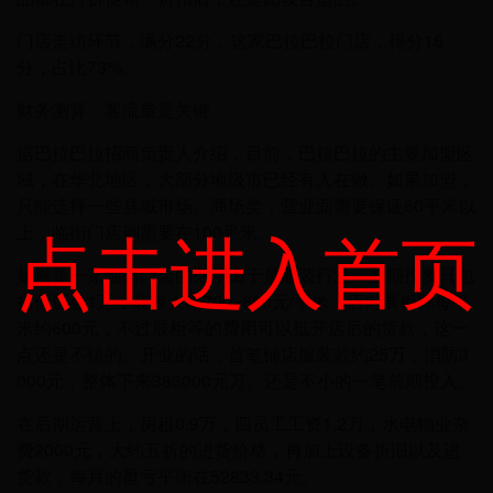
门店走访环节，满分22分，这家巴拉巴拉门店，得分16
分，占比73%。
财务测算：客流量是关键
据巴拉巴拉招商负责人介绍，目前，巴拉巴拉的主要加盟区
域，在华北地区，大部分地级市已经有人在做。如果加盟，
只能选择一些县域市场。商场类，营业面需要保证60平米以
点击进入首页
上，临街门店则需要在100平米。
如果是一家临街门店的话，由于是服装行业，前期投资只包
括保证金1万，装修大概700~800元/平米，店内展柜等每平
米约600元，不过展柜等的费用可以抵开店后的货款，这一
点还是不错的。开业的话，首笔铺店服装款约25万，消防3
000元，整体下来383000元万。还是不小的一笔前期投入。
在后期运营上，房租0.9万，四员工工资1.2万，水电物业杂
费2000元，大约五折的进货价格，再加上设备折旧以及进
货款，每月的盈亏平衡在52833.34元。