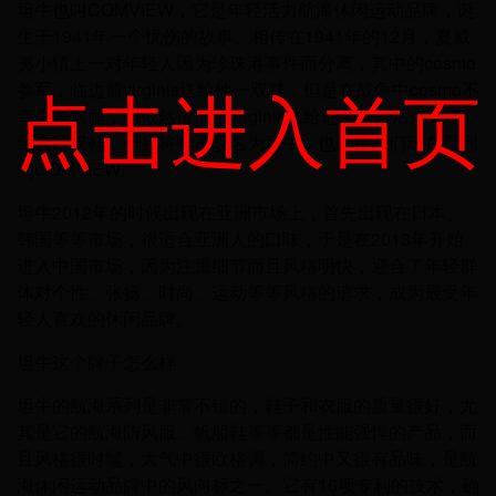
坦牛也叫COMVIEW，它是年轻活力航海休闲运动品牌，诞
生于1941年一个忧伤的故事。相传在1941年的12月，夏威
夷小镇上一对年轻人因为珍珠港事件而分离，其中的cosmo
点击进入首页
参军，临边前virginis送给他一双鞋，但是在战争中cosmo不
幸失去双腿，但依然留下了virginis送给他的鞋，后来为了
纪念这双鞋，于是将鞋子改名为坦牛，也就是我们现在看到
的COMVIEW。
坦牛2012年的时候出现在亚洲市场上，首先出现在日本、
韩国等等市场，很适合亚洲人的口味，于是在2013年开始
进入中国市场，因为注重细节而且风格明快，迎合了年轻群
体对个性、张扬、时尚、运动等等风格的追求，成为最受年
轻人喜欢的休闲品牌。
坦牛这个牌子怎么样
坦牛的航海系列是非常不错的，鞋子和衣服的质量很好，尤
其是它的航海防风服、帆船鞋等等都是性能强悍的产品，而
且风格很时髦，大气中很欧格调，简约中又很有品味，是航
海休闲运动品牌中的风向标之一。它有16项专利的技术，确